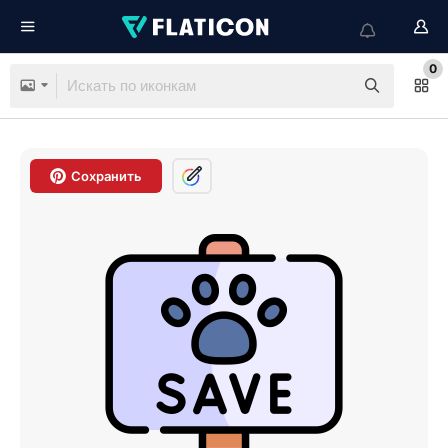
0
Сохранить