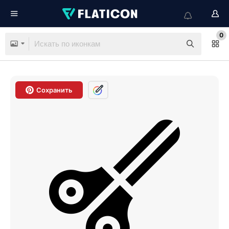
0
Сохранить