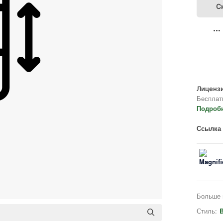
С
Лицензи
Бесплат
Подроб
Ссылка 
Больше 
Стиль:
B