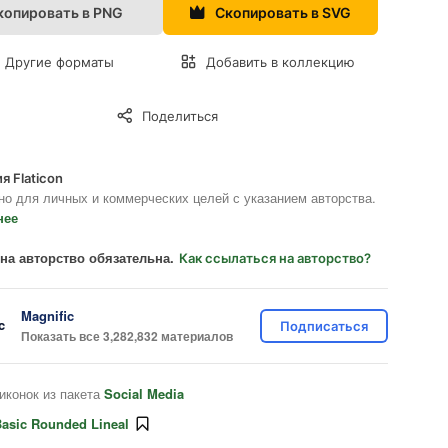
копировать в PNG
Скопировать в SVG
Другие форматы
Добавить в коллекцию
Поделиться
я Flaticon
но для личных и коммерческих целей с указанием авторства.
нее
на авторство обязательна.
Как ссылаться на авторство?
Magnific
Подписаться
Показать все 3,282,832 материалов
иконок из пакета
Social Media
asic Rounded Lineal