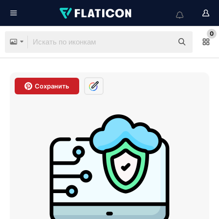
0
Сохранить