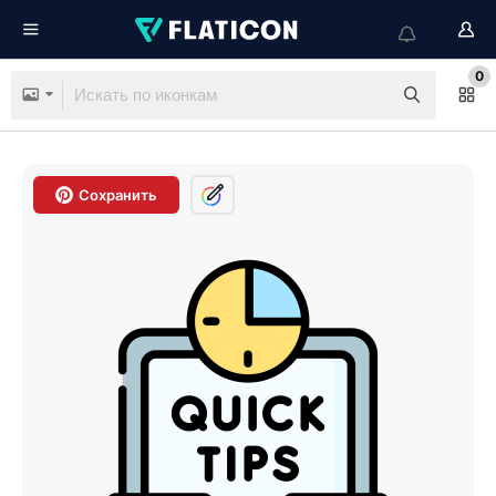
0
Сохранить