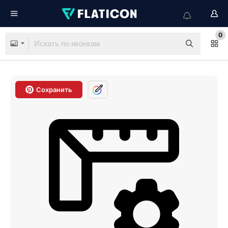
0
Сохранить