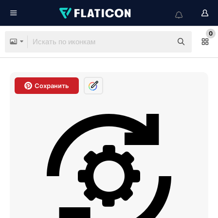
0
Сохранить