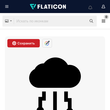
0
Сохранить