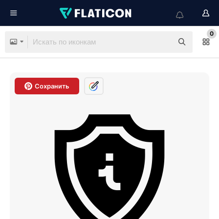
0
Сохранить