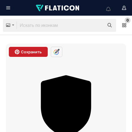
0
Сохранить