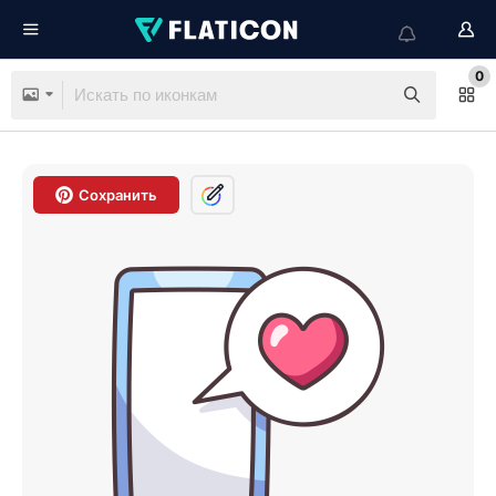
0
Сохранить