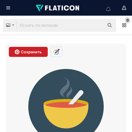
0
Сохранить