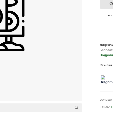
С
Лицензи
Бесплат
Подроб
Ссылка 
Больше 
Стиль:
D