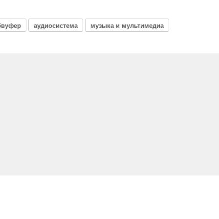
бвуфер
аудиосистема
музыка и мультимедиа