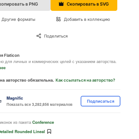
копировать в PNG
Скопировать в SVG
Другие форматы
Добавить в коллекцию
Поделиться
я Flaticon
но для личных и коммерческих целей с указанием авторства.
нее
на авторство обязательна.
Как ссылаться на авторство?
Magnific
Подписаться
Показать все 3,282,856 материалов
иконок из пакета
Conference
etailed Rounded Lineal