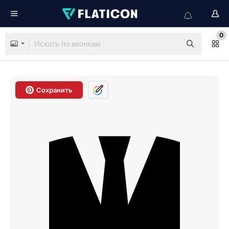
0
Сохранить