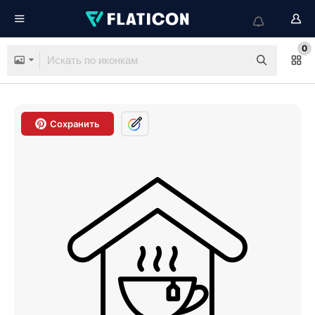
0
Сохранить