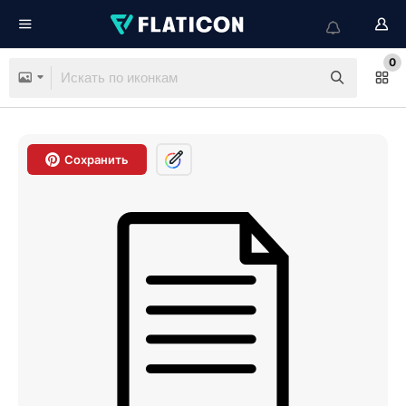
0
Сохранить