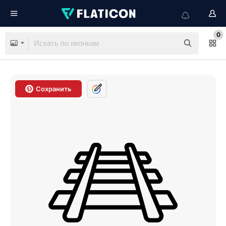
0
Сохранить