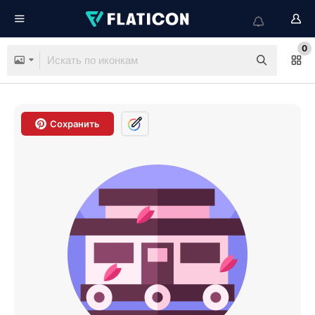
0
Сохранить