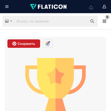
0
Сохранить