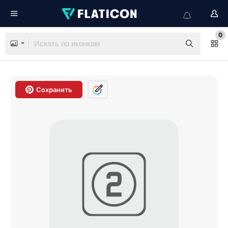
0
Сохранить