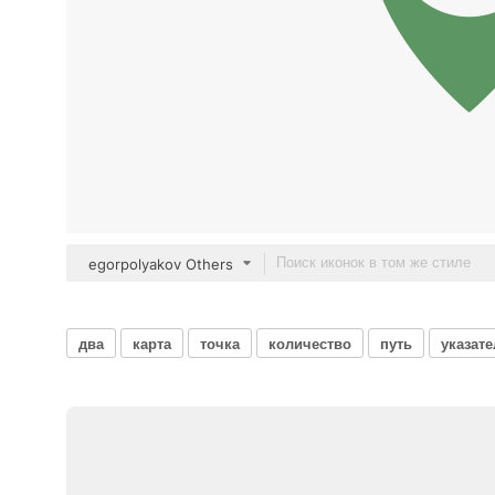
egorpolyakov Others
два
карта
точка
количество
путь
указате