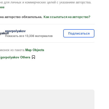
но для личных и коммерческих целей с указанием авторства.
нее
на авторство обязательна.
Как ссылаться на авторство?
egorpolyakov
Подписаться
Показать все 13,336 материалов
иконок из пакета
Map Objects
gorpolyakov Others