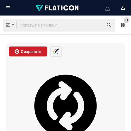
0
Сохранить