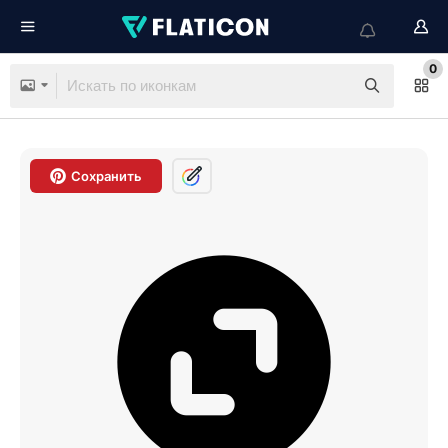
0
Сохранить