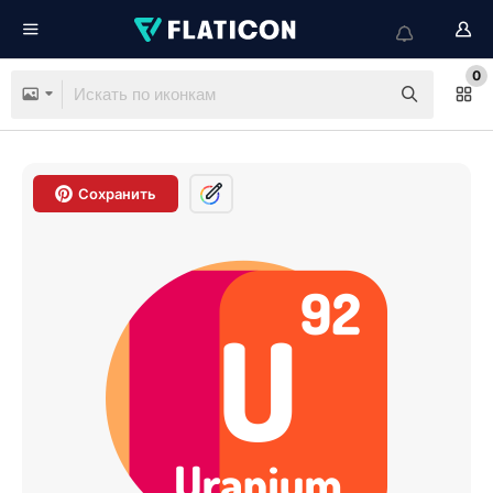
0
Сохранить