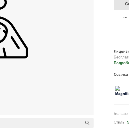
С
Лицензи
Бесплат
Подроб
Ссылка 
Больше 
Стиль:
S