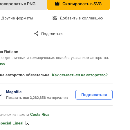
копировать в PNG
Скопировать в SVG
Другие форматы
Добавить в коллекцию
Поделиться
я Flaticon
но для личных и коммерческих целей с указанием авторства.
нее
на авторство обязательна.
Как ссылаться на авторство?
Magnific
Подписаться
Показать все 3,282,856 материалов
иконок из пакета
Costa Rica
pecial Lineal