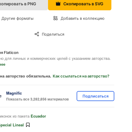
копировать в PNG
Скопировать в SVG
Другие форматы
Добавить в коллекцию
Поделиться
я Flaticon
но для личных и коммерческих целей с указанием авторства.
нее
на авторство обязательна.
Как ссылаться на авторство?
Magnific
Подписаться
Показать все 3,282,856 материалов
иконок из пакета
Ecuador
pecial Lineal