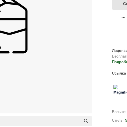
С
Лицензи
Бесплат
Подроб
Ссылка 
Больше 
Стиль:
S