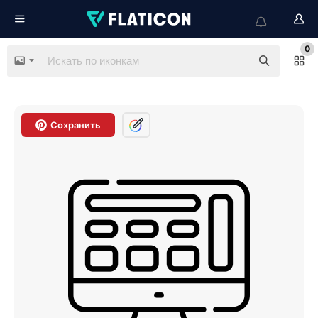
0
Сохранить