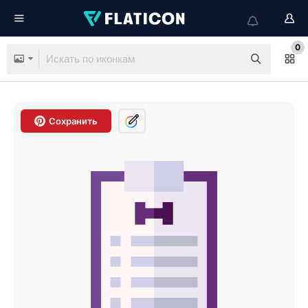
0
Сохранить