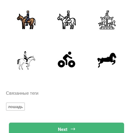
Связанные теги
лошадь
Next