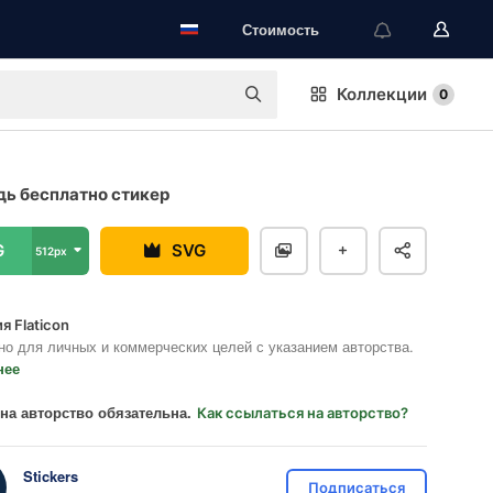
Стоимость
Коллекции
0
ь бесплатно стикер
G
SVG
512px
я Flaticon
но для личных и коммерческих целей с указанием авторства.
нее
на авторство обязательна.
Как ссылаться на авторство?
Stickers
Подписаться