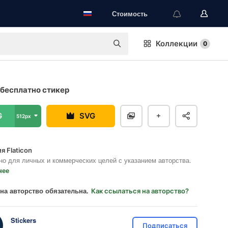
Стоимость
Коллекции
0
бесплатно стикер
G
SVG
512px
я Flaticon
но для личных и коммерческих целей с указанием авторства.
нее
на авторство обязательна.
Как ссылаться на авторство?
Stickers
Подписаться