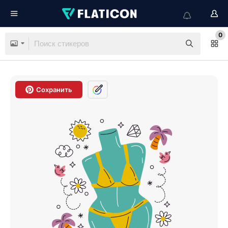
0
Сохранить