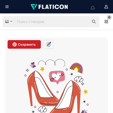
0
Сохранить