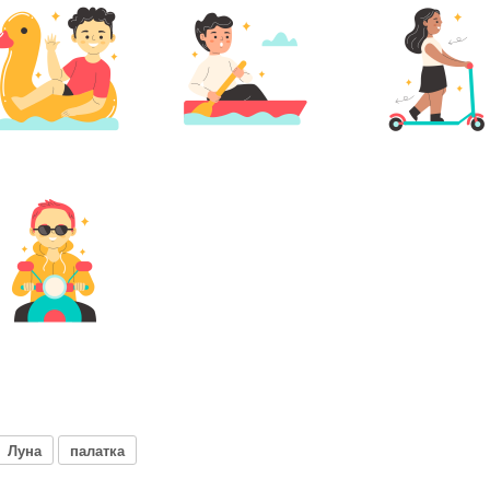
Луна
палатка