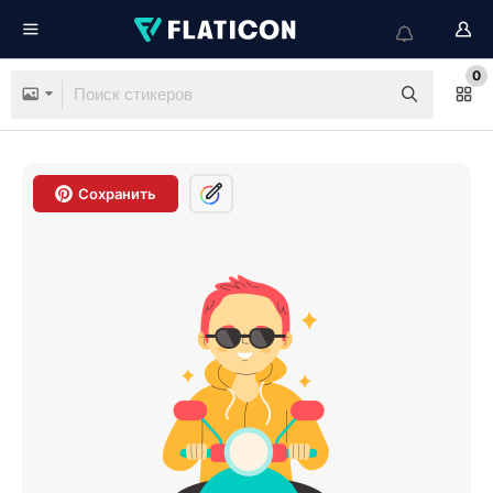
0
Сохранить