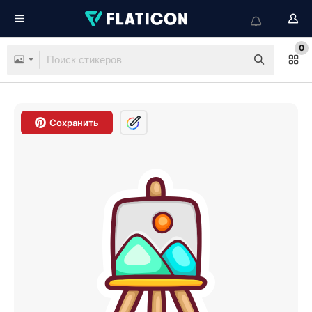
0
Сохранить