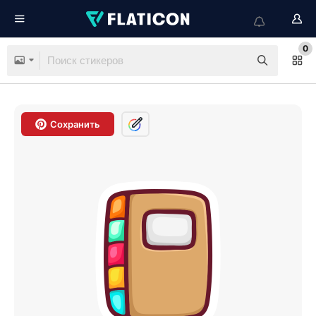
0
Сохранить