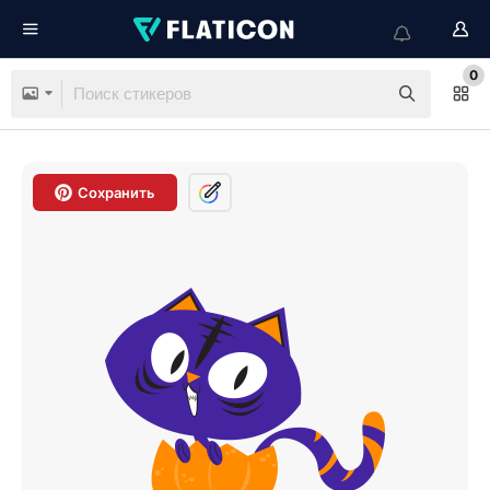
0
Сохранить