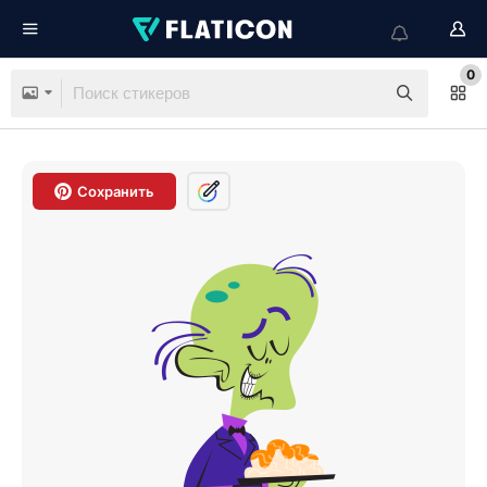
0
Сохранить