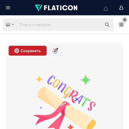
0
Сохранить