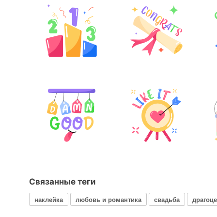
Связанные теги
наклейка
любовь и романтика
свадьба
драгоц