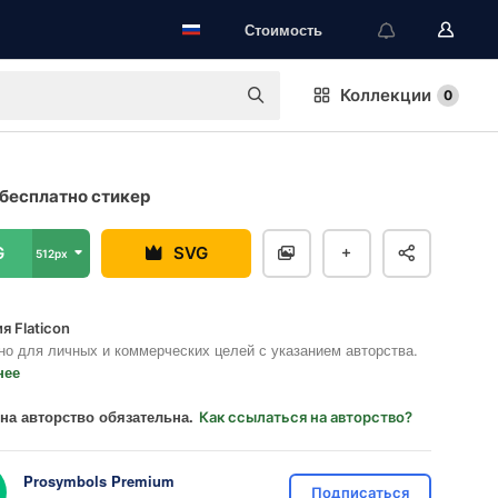
Стоимость
Коллекции
0
бесплатно стикер
G
SVG
512px
я Flaticon
но для личных и коммерческих целей с указанием авторства.
нее
на авторство обязательна.
Как ссылаться на авторство?
Prosymbols Premium
Подписаться