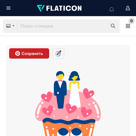
0
Сохранить