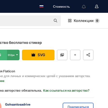
Стоимость
Коллекции
0
ство бесплатно стикер
G
SVG
512px
я Flaticon
но для личных и коммерческих целей с указанием авторства.
нее
на авторство обязательна.
Как ссылаться на авторство?
Gohsantosadrive
Подписаться