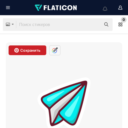
0
Сохранить