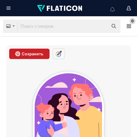
0
Сохранить