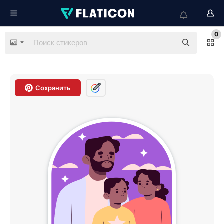
0
Сохранить