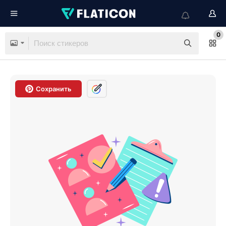
0
Сохранить