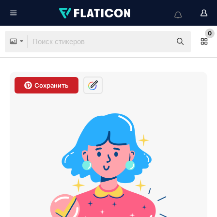
0
Сохранить