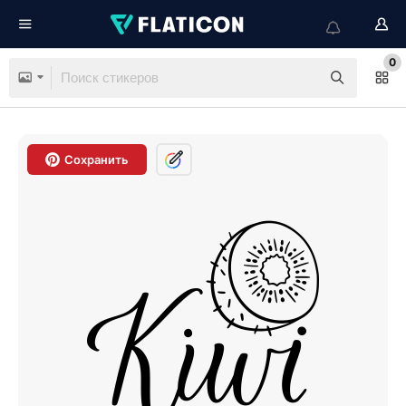
0
Сохранить