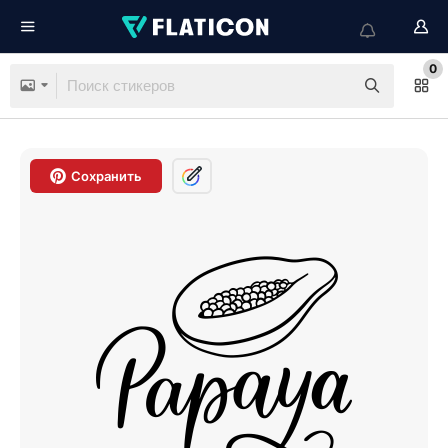
0
Сохранить